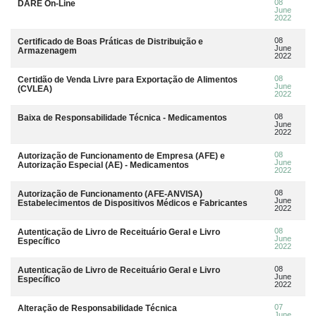
08
DARE On-Line
June
2022
08
Certificado de Boas Práticas de Distribuição e
June
Armazenagem
2022
08
Certidão de Venda Livre para Exportação de Alimentos
June
(CVLEA)
2022
08
Baixa de Responsabilidade Técnica - Medicamentos
June
2022
08
Autorização de Funcionamento de Empresa (AFE) e
June
Autorização Especial (AE) - Medicamentos
2022
08
Autorização de Funcionamento (AFE-ANVISA)
June
Estabelecimentos de Dispositivos Médicos e Fabricantes
2022
08
Autenticação de Livro de Receituário Geral e Livro
June
Específico
2022
08
Autenticação de Livro de Receituário Geral e Livro
June
Específico
2022
07
Alteração de Responsabilidade Técnica
June