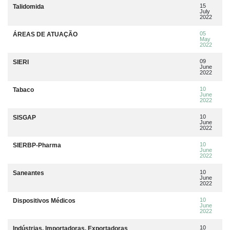
15
Talidomida
July
2022
05
ÁREAS DE ATUAÇÃO
May
2022
09
SIERI
June
2022
10
Tabaco
June
2022
10
SISGAP
June
2022
10
SIERBP-Pharma
June
2022
10
Saneantes
June
2022
10
Dispositivos Médicos
June
2022
10
Indústrias, Importadoras, Exportadoras