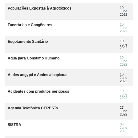
10
Populações Expostas à Agrotóxicos
June
2022
10
Funerárias e Congêneres
June
2022
10
Esgotamento Sanitário
June
2022
10
Água para Consumo Humano
June
2022
10
Aedes aegypti e Aedes albopictus
June
2022
10
Acidentes com produtos perigosos
June
2022
27
Agenda Telefônica CERESTs
June
2022
09
SISTRA
June
2022