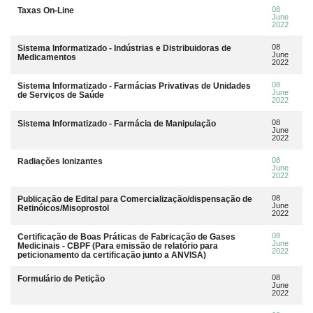
08
Taxas On-Line
June
2022
08
Sistema Informatizado - Indústrias e Distribuidoras de
June
Medicamentos
2022
08
Sistema Informatizado - Farmácias Privativas de Unidades
June
de Serviços de Saúde
2022
08
Sistema Informatizado - Farmácia de Manipulação
June
2022
08
Radiações Ionizantes
June
2022
08
Publicação de Edital para Comercialização/dispensação de
June
Retinóicos/Misoprostol
2022
08
Certificação de Boas Práticas de Fabricação de Gases
June
Medicinais - CBPF (Para emissão de relatório para
2022
peticionamento da certificação junto a ANVISA)
08
Formulário de Petição
June
2022