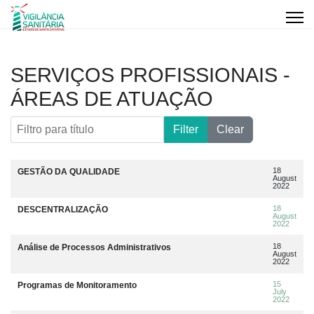
SERVIÇOS PROFISSIONAIS -
ÁREAS DE ATUAÇÃO
Filtro para título
Filter
Clear
Artigos
Title
Data da publicação
18
GESTÃO DA QUALIDADE
August
2022
18
DESCENTRALIZAÇÃO
August
2022
18
Análise de Processos Administrativos
August
2022
15
Programas de Monitoramento
July
2022