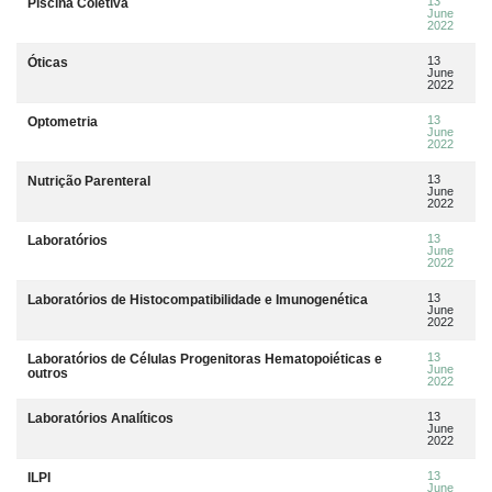
13
Piscina Coletiva
June
2022
13
Óticas
June
2022
13
Optometria
June
2022
13
Nutrição Parenteral
June
2022
13
Laboratórios
June
2022
13
Laboratórios de Histocompatibilidade e Imunogenética
June
2022
13
Laboratórios de Células Progenitoras Hematopoiéticas e
June
outros
2022
13
Laboratórios Analíticos
June
2022
13
ILPI
June