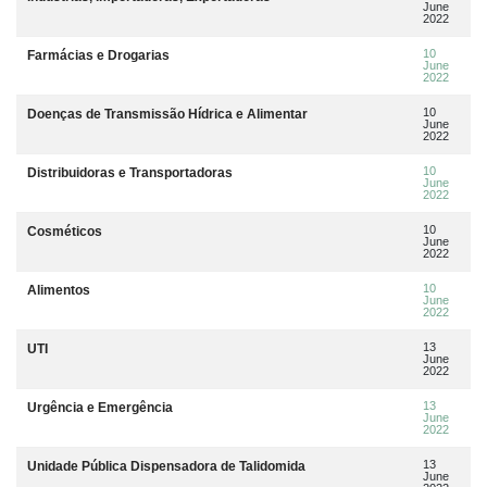
June
2022
10
Farmácias e Drogarias
June
2022
10
Doenças de Transmissão Hídrica e Alimentar
June
2022
10
Distribuidoras e Transportadoras
June
2022
10
Cosméticos
June
2022
10
Alimentos
June
2022
13
UTI
June
2022
13
Urgência e Emergência
June
2022
13
Unidade Pública Dispensadora de Talidomida
June