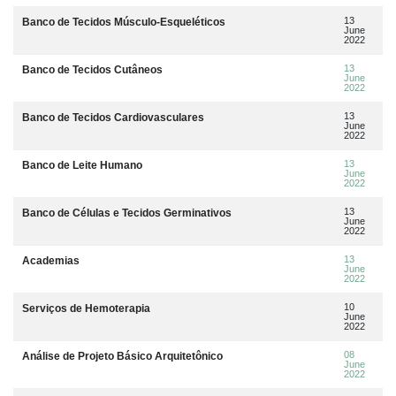
13
Banco de Tecidos Músculo-Esqueléticos
June
2022
13
Banco de Tecidos Cutâneos
June
2022
13
Banco de Tecidos Cardiovasculares
June
2022
13
Banco de Leite Humano
June
2022
13
Banco de Células e Tecidos Germinativos
June
2022
13
Academias
June
2022
10
Serviços de Hemoterapia
June
2022
08
Análise de Projeto Básico Arquitetônico
June
2022