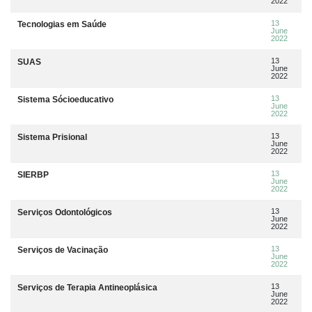
2022
13
Tecnologias em Saúde
June
2022
13
SUAS
June
2022
13
Sistema Sócioeducativo
June
2022
13
Sistema Prisional
June
2022
13
SIERBP
June
2022
13
Serviços Odontológicos
June
2022
13
Serviços de Vacinação
June
2022
13
Serviços de Terapia Antineoplásica
June
2022