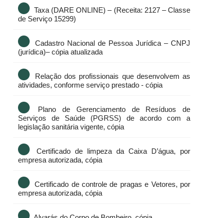
Taxa (DARE ONLINE) – (Receita: 2127 – Classe
de Serviço 15299)
Cadastro Nacional de Pessoa Jurídica – CNPJ
(jurídica)– cópia atualizada
Relação dos profissionais que desenvolvem as
atividades, conforme serviço prestado - cópia
Plano de Gerenciamento de Resíduos de
Serviços de Saúde (PGRSS) de acordo com a
legislação sanitária vigente, cópia
Certificado de limpeza da Caixa D’água, por
empresa autorizada, cópia
Certificado de controle de pragas e Vetores, por
empresa autorizada, cópia
Alvarás do Corpo de Bombeiro, cópia