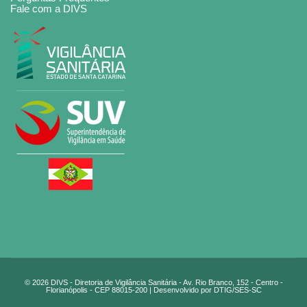
Fale com a DIVS
© 2026 DIVS - Diretoria de Vigilância Sanitária - Av. Rio Branco, 152 - Centro -
Florianópolis - CEP 88015-200 | Desenvolvido por DTIG/SES-SC