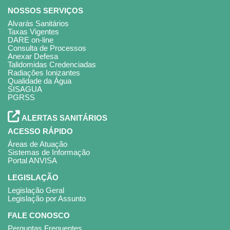
NOSSOS SERVIÇOS
Alvarás Sanitários
Taxas Vigentes
DARE on-line
ACOMPANHE O ANDAMENTO DAS
Consulta de Processos
Anexar Defesa
SUAS MANIFESTAÇÕES COM SEU
Talidomidas Credenciadas
NÚMERO E SENHA.
Radiações Ionizantes
Qualidade da Água
SISAGUA
PGRSS
SUGESTÕES, INFORMAÇÕES,
ELOGIOS, RECLAMAÇÕES
ALERTAS SANITÁRIOS
E DENÚNCIAS
ACESSO RÁPIDO
Áreas de Atuação
Sistemas de Informação
Portal ANVISA
LEGISLAÇÃO
Legislação Geral
Legislação por Assunto
FALE CONOSCO
Perguntas Frequentes