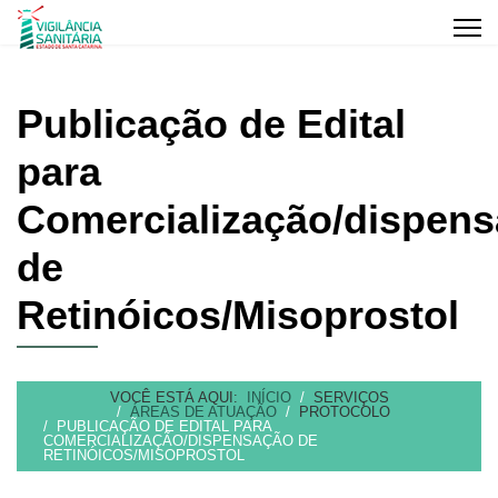
Publicação de Edital
para
Comercialização/dispen
de
Retinóicos/Misoprostol
VOCÊ ESTÁ AQUI:
INÍCIO
SERVIÇOS
ÁREAS DE ATUAÇÃO
PROTOCOLO
PUBLICAÇÃO DE EDITAL PARA
COMERCIALIZAÇÃO/DISPENSAÇÃO DE
RETINÓICOS/MISOPROSTOL