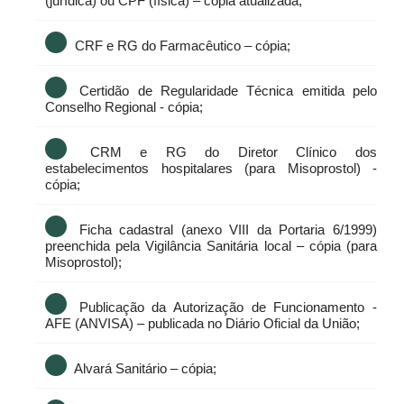
(jurídica) ou CPF (física) – cópia atualizada;
CRF e RG do Farmacêutico – cópia;
Certidão de Regularidade Técnica emitida pelo
Conselho Regional - cópia;
CRM e RG do Diretor Clínico dos
estabelecimentos hospitalares (para Misoprostol) -
cópia;
Ficha cadastral (anexo VIII da Portaria 6/1999)
preenchida pela Vigilância Sanitária local – cópia (para
Misoprostol);
Publicação da Autorização de Funcionamento -
AFE (ANVISA) – publicada no Diário Oficial da União;
Alvará Sanitário – cópia;