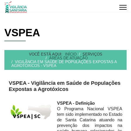
VSPEA
VOCÊ ESTÁ AQUI:
INÍCIO
SERVIÇOS
ÁREAS DE ATUAÇÃO
VIGILÂNCIA EM SAÚDE DE POPULAÇÕES EXPOSTAS A
AGROTÓXICOS - VSPEA
VSPEA - Vigilância em Saúde de Populações
Expostas a Agrotóxicos
VSPEA - Definição
O Programa Nacional VSPEA
tem sido implementado no Estado
de Santa Catarina atuando na
prevenção dos impactos na
saúde humana relacionados às