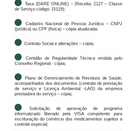
Taxa (DARE ONLINE) – (Receita: 2127 – Classe
de Serviço código: 15119);
Cadastro Nacional de Pessoa Jurídica – CNPJ
(jurídica) ou CPF (física) – cópia atualizada;
Contrato Social e alterações – cópia;
Certidão de Regularidade Técnica emitida pelo
Conselho Regional - cópia;
Plano de Gerenciamento de Resíduos de Saúde,
acompanhados dos documentos (contrato de prestação
de serviço e Licença Ambiental -LAO) da empresa
prestadora do serviço – cópia;
Solicitação de aprovação de programa
informatizado liberado pela VISA competente para
escrituração do comércio dos medicamentos sujeitos a
controle especial;