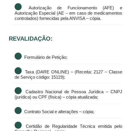
Autorização de Funcionamento (AFE) e
Autorização Especial (AE – em caso de medicamentos
controlados) fornecidas pela ANVISA – cópia.
REVALIDAÇÃO:
Formulário de Petição;
Taxa (DARE ONLINE) – (Receita: 2127 – Classe
de Serviço código: 15119);
Cadastro Nacional de Pessoa Jurídica – CNPJ
(jurídica) ou CPF (física) – cópia atualizada;
Contrato Social e alterações – cópia;
Certidão de Regularidade Técnica emitida pelo