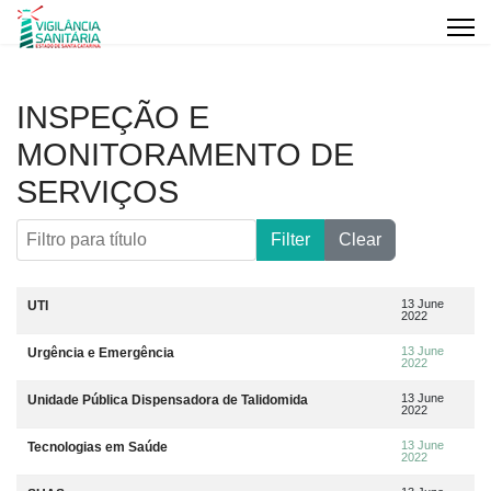
INSPEÇÃO E
MONITORAMENTO DE
SERVIÇOS
Filtro para título
Filter
Clear
Artigos
Title
Data da publicação
13 June
UTI
2022
13 June
Urgência e Emergência
2022
13 June
Unidade Pública Dispensadora de Talidomida
2022
13 June
Tecnologias em Saúde
2022