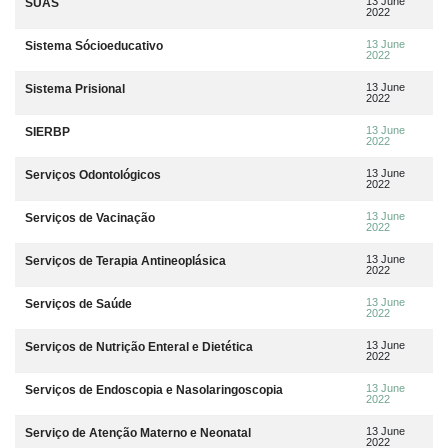
13 June
SUAS
2022
13 June
Sistema Sócioeducativo
2022
13 June
Sistema Prisional
2022
13 June
SIERBP
2022
13 June
Serviços Odontológicos
2022
13 June
Serviços de Vacinação
2022
13 June
Serviços de Terapia Antineoplásica
2022
13 June
Serviços de Saúde
2022
13 June
Serviços de Nutrição Enteral e Dietética
2022
13 June
Serviços de Endoscopia e Nasolaringoscopia
2022
13 June
Serviço de Atenção Materno e Neonatal
2022