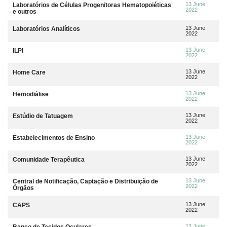
13 June
Laboratórios de Células Progenitoras Hematopoiéticas
2022
e outros
13 June
Laboratórios Analíticos
2022
13 June
ILPI
2022
13 June
Home Care
2022
13 June
Hemodiálise
2022
13 June
Estúdio de Tatuagem
2022
13 June
Estabelecimentos de Ensino
2022
13 June
Comunidade Terapêutica
2022
13 June
Central de Notificação, Captação e Distribuição de
2022
Órgãos
13 June
CAPS
2022
13 June
Banco de Tecidos Oculares